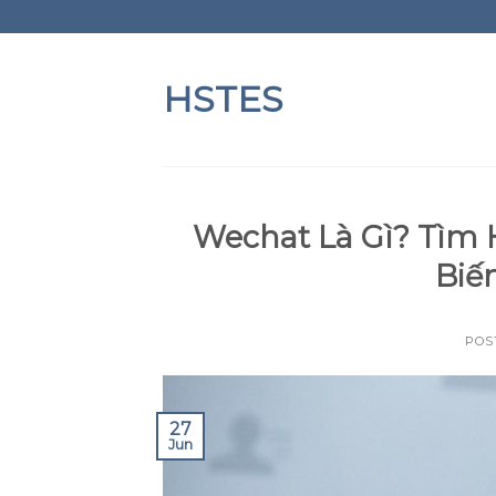
Skip
to
content
HSTES
Wechat Là Gì? Tìm 
Biế
POS
27
Jun