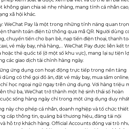
ột không gian chia sẻ nhẹ nhàng, mang tính cá nhân cao
ng xã hội khác.
y: WeChat Pay là một trong những tính năng quan trọ
iện thanh toán điện tử thông qua mã QR. Người dùng c
g, chuyển tiền cho bạn bè, nạp tiền điện thoại, thanh t
taxi, vé máy bay, nhà hàng,… WeChat Pay được liên kết t
a hoặc thẻ quốc tế (ở một số khu vực), mang lại sự tiện lợ
g các giao dịch tài chính hàng ngày.
hững ứng dụng con hoạt động trực tiếp trong nền tảng
 dùng có thể gọi đồ ăn, đặt vé máy bay, mua sắm online
 chí học ngoại ngữ ngay trên ứng dụng. Với hàng triệu m
bên thứ ba, WeChat trở thành một hệ sinh thái số hoàn
 cuộc sống hàng ngày chỉ trong một ứng dụng duy nhất
ng này cho phép cá nhân, doanh nghiệp và tổ chức thiết
ng cấp thông tin, quảng bá thương hiệu, đăng tải nội
 và hỗ trợ khách hàng. Official Accounts đóng vai trò nh