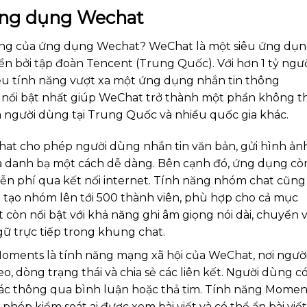
ứng dụng Wechat
năng của ứng dụng Wechat? WeChat là một siêu ứng dụ
riển bởi tập đoàn Tencent (Trung Quốc). Với hơn 1 tỷ ngư
ều tính năng vượt xa một ứng dụng nhắn tin thông
 nổi bật nhất giúp WeChat trở thành một phần không t
 người dùng tại Trung Quốc và nhiều quốc gia khác.
Chat cho phép người dùng nhắn tin văn bản, gửi hình ảnh
rí và danh bạ một cách dễ dàng. Bên cạnh đó, ứng dụng cò
 miễn phí qua kết nối internet. Tính năng nhóm chat cũng
g tạo nhóm lên tới 500 thành viên, phù hợp cho cả mục
 còn nổi bật với khả năng ghi âm giọng nói dài, chuyển 
gữ trực tiếp trong khung chat.
ments là tính năng mạng xã hội của WeChat, nơi ngườ
o, dòng trạng thái và chia sẻ các liên kết. Người dùng c
 tác thông qua bình luận hoặc thả tim. Tính năng Momen
hép kiểm soát ai được xem bài viết và có thể ẩn bài viết