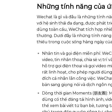
Những tính năng của 
Wechat là gì và đâu là những tính 
với hệ sinh thái đa dạng, được phát t
dùng toàn cầu, WeChat tích hợp nhi
thường. Dưới đây là những tính năng
thiếu trong cuộc sống hàng ngày của
Nhắn tin và gọi điện miễn phí: We
video, tin nhắn thoại, chia sẻ vị t
hỗ trợ gọi điện thoại và gọi video
rất linh hoạt, cho phép người dùn
đích cá nhân lẫn công việc. WeChat
bản sang giọng nói và dịch ngôn n
Dòng thời gian Moments (朋友圈): Mo
dùng có thể đăng tải hình ảnh, vide
thể xem bài viết từ bạn bè, tương
chú trọng đến quyền riêng tư, cho p