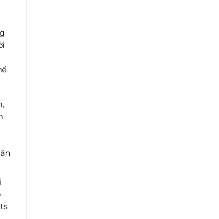
ng
ời
hể
,
n
văn
i
ó
ts