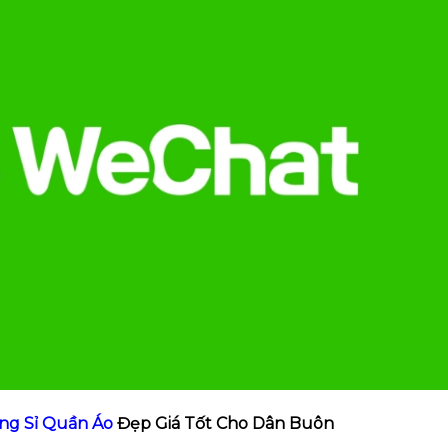
g Sỉ Quần Áo
Đẹp Giá Tốt Cho Dân Buôn