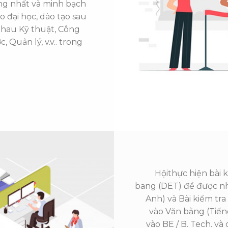
ng nhất và minh bạch
o đại học, dào tạo sau
nhau Kỹ thuật, Công
 Quản lý, v.v.. trong
Hộithực hiện bài 
bang (DET) để được n
Anh) và Bài kiểm tr
vào Văn bằng (Tiế
vào BE / B. Tech. và