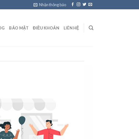
Nhận thông báo
OG
BẢO MẬT
ĐIỀU KHOẢN
LIÊN HỆ