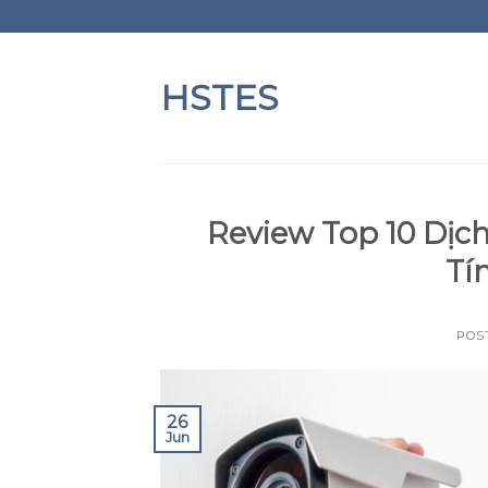
Skip
to
content
HSTES
Review Top 10 Dị
Tí
POS
26
Jun