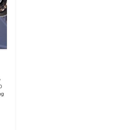
p
0
ng