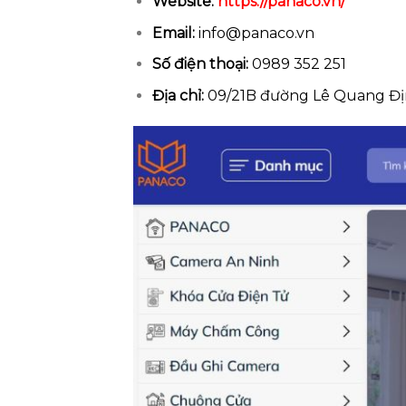
Website:
https://panaco.vn/
Email:
info@panaco.vn
Số điện thoại:
0989 352 251
Địa chỉ:
09/21B đường Lê Quang Đị