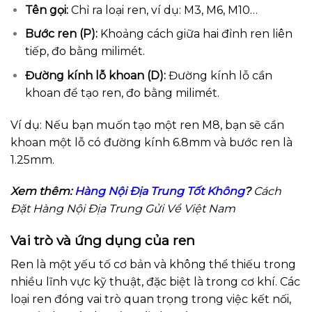
Tên gọi:
Chỉ ra loại ren, ví dụ: M3, M6, M10…
Bước ren (P):
Khoảng cách giữa hai đỉnh ren liên
tiếp, đo bằng milimét.
Đường kính lỗ khoan (D):
Đường kính lỗ cần
khoan để tạo ren, đo bằng milimét.
Ví dụ: Nếu bạn muốn tạo một ren M8, bạn sẽ cần
khoan một lỗ có đường kính 6.8mm và bước ren là
1.25mm.
Xem thêm:
Hàng Nội Địa Trung Tốt Không
?
Cách
Đặt Hàng Nội Địa Trung Gửi Về Việt Nam
Vai trò và ứng dụng của ren
Ren là một yếu tố cơ bản và không thể thiếu trong
nhiều lĩnh vực kỹ thuật, đặc biệt là trong cơ khí. Các
loại ren đóng vai trò quan trọng trong việc kết nối,