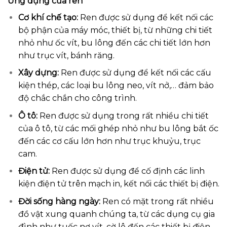
Ứng dụng của ren
Cơ khí chế tạo:
Ren được sử dụng để kết nối các
bộ phận của máy móc, thiết bị, từ những chi tiết
nhỏ như ốc vít, bu lông đến các chi tiết lớn hơn
như trục vít, bánh răng.
Xây dựng:
Ren được sử dụng để kết nối các cấu
kiện thép, các loại bu lông neo, vít nở,… đảm bảo
độ chắc chắn cho công trình.
Ô tô:
Ren được sử dụng trong rất nhiều chi tiết
của ô tô, từ các mối ghép nhỏ như bu lông bắt ốc
đến các cơ cấu lớn hơn như trục khuỷu, trục
cam.
Điện tử:
Ren được sử dụng để cố định các linh
kiện điện tử trên mạch in, kết nối các thiết bị điện.
Đời sống hàng ngày:
Ren có mặt trong rất nhiều
đồ vật xung quanh chúng ta, từ các dụng cụ gia
đình như tuốc nơ vít, cờ lê đến các thiết bị điện