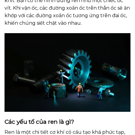
khít. Bạn có thể hình dung ren như một chiếc ốc
vít. Khi vặn ốc, các đường xoắn ốc trên thân ốc sẽ ăn
khớp với các đường xoắn ốc tương ứng trên đai ốc,
khiến chúng siết chặt vào nhau.
Các yếu tố của ren là gì?
Ren là một chi tiết cơ khí có cấu tạo khá phức tạp,