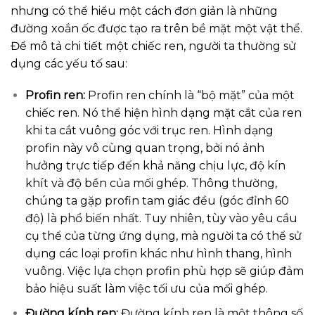
nhưng có thể hiểu một cách đơn giản là những
đường xoắn ốc được tạo ra trên bề mặt một vật thể.
Để mô tả chi tiết một chiếc ren, người ta thường sử
dụng các yếu tố sau:
Profin ren:
Profin ren chính là “bộ mặt” của một
chiếc ren. Nó thể hiện hình dạng mặt cắt của ren
khi ta cắt vuông góc với trục ren. Hình dạng
profin này vô cùng quan trọng, bởi nó ảnh
hưởng trực tiếp đến khả năng chịu lực, độ kín
khít và độ bền của mối ghép. Thông thường,
chúng ta gặp profin tam giác đều (góc đỉnh 60
độ) là phổ biến nhất. Tuy nhiên, tùy vào yêu cầu
cụ thể của từng ứng dụng, mà người ta có thể sử
dụng các loại profin khác như hình thang, hình
vuông. Việc lựa chọn profin phù hợp sẽ giúp đảm
bảo hiệu suất làm việc tối ưu của mối ghép.
Đường kính ren:
Đường kính ren là một thông số