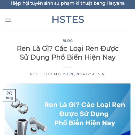
Hiệp hội tuyển sinh sư phạm kĩ thuật bang Haryana
Skip
to
HSTES
content
BLOG
Ren Là Gì? Các Loại Ren Được
Sử Dụng Phổ Biến Hiện Nay
POSTED ON
AUGUST 20, 2024
BY
ADMIN
20
Aug